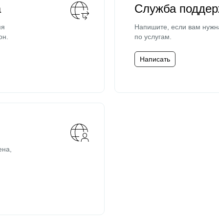
а
Служба поддер
мя
Напишите, если вам нужн
он.
по услугам.
Написать
ена,